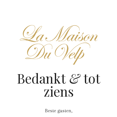
Ga
naar
de
inhoud
Bedankt
&
tot
ziens
Beste gasten,